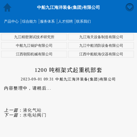
中船九江海洋装备(集团)有限公司
产品中心
综合能力
服务体系
人才招聘
联系我们
九江精密测试技术研究所
九江海天设备制造有限公司
中船九江锅炉有限公司
九江中船消防设备有限公司
江西朝阳机械有限公司
江西中船航海仪器有限公司
1200 吨框架式起重机部套
2023-09-01 09:31 中船九江海洋装备(集团)有限公司
内容整理中，请稍后...
上一篇
：
液化气站
下一篇
：
水电站阀门