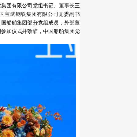
航空集团有限公司党组书记、董事长王
‌中国宝武钢铁集团有限公司党委副书
‌中国船舶集团部分党组成员，外部董
加仪式并致辞，‌‌中国船舶集团党