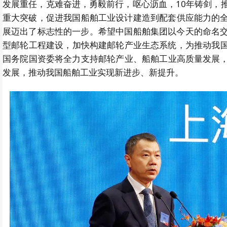
发展重任，‌‌克难奋进，‌‌勇毅前行，‌‌呕心沥血，‌‌10年铸剑
重大突破，‌‌促进我国船舶工业设计建造‌‌到配套供应能力的
展迈出了标志性的一步。
‌希望中国船舶集团‌‌以今天的命名交
型‌‌邮轮工程建设，‌‌加快构建‌‌邮轮产业生态系统，‌‌为
国务院国资委将全力支持‌‌邮轮产业‌‌、船舶工业高质量发
发展，‌‌推动我国船舶工业实现新进步、新提升。