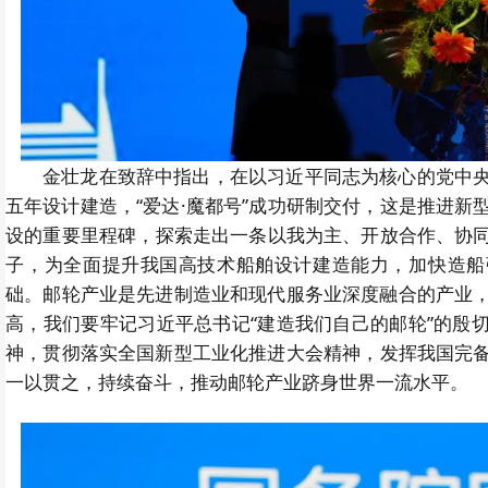
金壮龙在致辞中指出，‌‌在以习近平同志为核心的党中央
五年设计建造，“爱达·魔都号”成功研制交付，‌‌这是推进新
设的重要里程碑，‌‌探索走出一条以我为主、开放合作、协
子，‌为全面提升我国高技术船舶设计建造能力，‌‌加快造
础。‌‌邮轮产业是先进制造业和现代服务业深度融合的产业，‌
高，‌‌我们要牢记习近平总书记“‌‌建造我们自己的邮轮”
神，‌‌贯彻落实全国新型工业化推进大会精神，‌‌发挥我国完
一以贯之，持续奋斗，推动邮轮产业跻身世界一流水平。