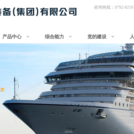
咨询热线：0792-8210
产品中心
综合能力
党的建设