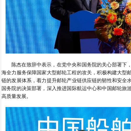
陈杰在致辞中表示，‌‌在党中央和国务院的关心部署下，
海全力服务保障国家大型邮轮工程的攻关，‌‌积极构建大型
链的发展体系，‌‌着力提升邮轮产业链供应链的韧性和安全水
国务院的决策部署，‌‌深入推进国际航运中心和中国邮轮旅游
高质量发展。