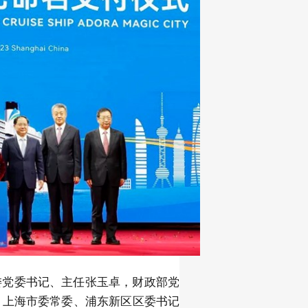
党委书记、主任张玉卓，‌‌财政部党
‌‌上海市委常委、浦东新区区委书记