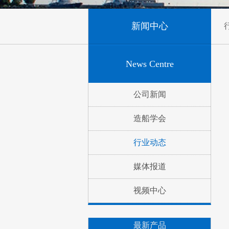
新闻中心
News Centre
公司新闻
造船学会
行业动态
媒体报道
视频中心
最新产品